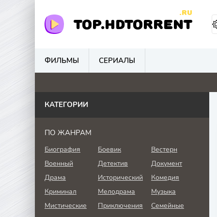
.RU
TOP.HDTORRENT
ФИЛЬМЫ
СЕРИАЛЫ
4.8
4.6
4.8
5.
КАТЕГОРИИ
ПО ЖАНРАМ
Биография
Боевик
Вестерн
Военный
Детектив
Документ
Драма
Исторический
Комедия
Криминал
Мелодрама
Музыка
Мистические
Приключения
Семейные