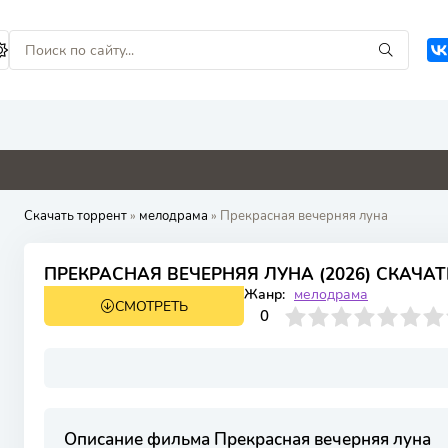
1
5.2
0
0
4.9
Скачать торрент
»
мелодрама
» Прекрасная вечерняя луна
ПРЕКРАСНАЯ ВЕЧЕРНЯЯ ЛУНА (2026) СКАЧАТ
Жанр:
мелодрама
СМОТРЕТЬ
WEB-DL
1 сезон 12 серия
0
1
2
3
4
0
5
6
7
8
9
10
Описание фильма Прекрасная вечерняя луна