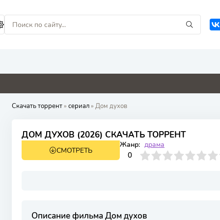
0
0
0
0
Скачать торрент
»
сериал
» Дом духов
ДОМ ДУХОВ (2026) СКАЧАТЬ ТОРРЕНТ
Жанр:
драма
СМОТРЕТЬ
1 сезон 8 серия
0
1
2
3
4
0
5
6
7
8
9
10
Описание фильма Дом духов