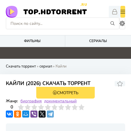
.RU
TOP.HDTORRENT
ФИЛЬМЫ
СЕРИАЛЫ
4.1
4.8
0
0
Скачать торрент
»
сериал
» Кайли
КАЙЛИ (2026) СКАЧАТЬ ТОРРЕНТ
СМОТРЕТЬ
1 сезон 3 серия
Жанр:
биография
документальный
3
4
0
5
6
7
8
9
10