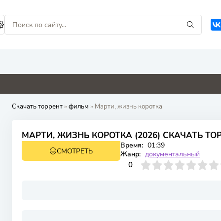
0
0
0
0
Скачать торрент
»
фильм
» Марти, жизнь коротка
МАРТИ, ЖИЗНЬ КОРОТКА (2026) СКАЧАТЬ ТО
Время:
01:39
СМОТРЕТЬ
WEB-DL
Жанр:
документальный
0
1
2
3
4
0
5
6
7
8
9
10