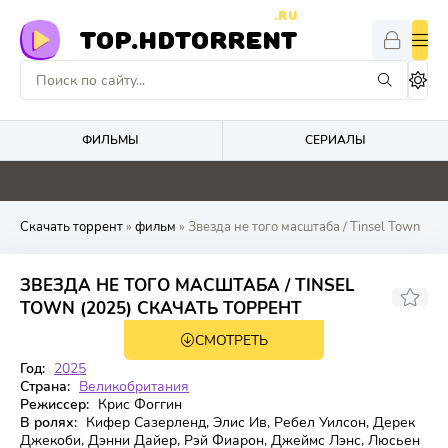
.RU
TOP.HDTORRENT
ФИЛЬМЫ
СЕРИАЛЫ
0
0
0
0
Скачать торрент
»
фильм
» Звезда не того масштаба / Tinsel Town
ЗВЕЗДА НЕ ТОГО МАСШТАБА / TINSEL
5.2
TOWN (2025) СКАЧАТЬ ТОРРЕНТ
СМОТРЕТЬ
WEB-DL
Год:
2025
Страна:
Великобритания
Режиссер:
Крис Фоггин
В ролях:
Кифер Сазерленд, Элис Ив, Ребел Уилсон, Дерек
Джекоби, Дэнни Дайер, Рэй Фиарон, Джеймс Лэнс, Люсьен