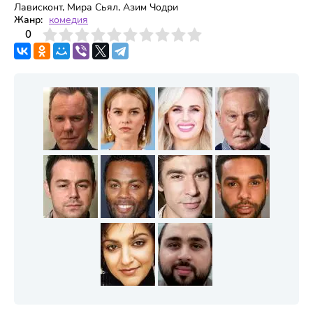
Лависконт, Мира Сьял, Азим Чодри
Жанр:
комедия
3
4
0
5
6
7
8
9
10