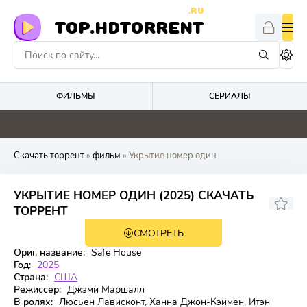
.RU
TOP.HDTORRENT
ФИЛЬМЫ
СЕРИАЛЫ
0
0
0
0
Скачать торрент
»
фильм
» Укрытие номер один
УКРЫТИЕ НОМЕР ОДИН (2025) СКАЧАТЬ
6.324
5.1
ТОРРЕНТ
СМОТРЕТЬ
WEB-DL
Ориг. название:
Safe House
Год:
2025
Страна:
США
Режиссер:
Джэми Маршалл
В ролях:
Люсьен Лависконт, Ханна Джон-Кэймен, Итэн