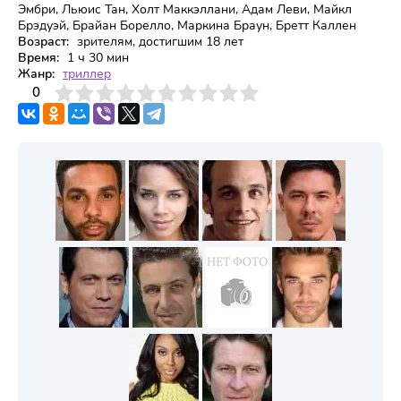
Эмбри, Льюис Тан, Холт Маккэллани, Адам Леви, Майкл
Брэдуэй, Брайан Борелло, Маркина Браун, Бретт Каллен
Возраст:
зрителям, достигшим 18 лет
Время:
1 ч 30 мин
Жанр:
триллер
3
4
0
5
6
7
8
9
10