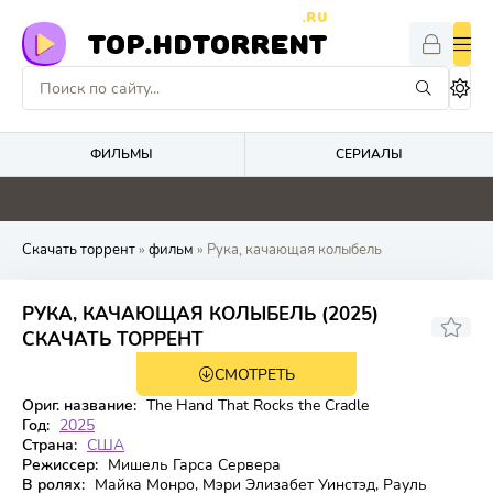
.RU
TOP.HDTORRENT
ФИЛЬМЫ
СЕРИАЛЫ
0
4.4
0
0
Скачать торрент
»
фильм
» Рука, качающая колыбель
РУКА, КАЧАЮЩАЯ КОЛЫБЕЛЬ (2025)
5.443
5.3
СКАЧАТЬ ТОРРЕНТ
СМОТРЕТЬ
WEB-DL
Ориг. название:
The Hand That Rocks the Cradle
Год:
2025
Страна:
США
Режиссер:
Мишель Гарса Сервера
В ролях:
Майка Монро, Мэри Элизабет Уинстэд, Рауль