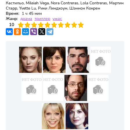
Кастильо, Mileiah Vega, Nora Contreras, Lola Contreras, Мартин
Старр, Yvette Lu, Рики Линдхоум, Шэннон Кокрен
Время:
1 ч 45 мин
Жанр:
драма
триллер
ужас
3
4
10
5
6
7
8
9
10