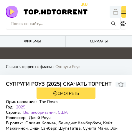
.RU
TOP.HDTORRENT
ФИЛЬМЫ
СЕРИАЛЫ
0
0
0
0
Скачать торрент
»
фильм
» Супруги Роуз
6.988
7
СУПРУГИ РОУЗ (2025) СКАЧАТЬ ТОРРЕНТ
СМОТРЕТЬ
WEB-DL
Ориг. название:
The Roses
Год:
2025
Страна:
Великобритания
,
США
Режиссер:
Джей Роуч
В ролях:
Оливия Колман, Бенедикт Камбербэтч, Кейт
Маккиннон, Энди Сэмберг, Шути Гатва, Сунита Мани, Зои