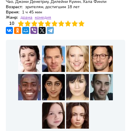
Чао, Джэми Деметриу, Дилейни Куинн, Хала Финли
Возраст:
зрителям, достигшим 18 лет
Время:
1 ч 45 мин
Жанр:
драма
комедия
3
4
10
5
6
7
8
9
10