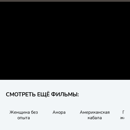
СМОТРЕТЬ ЕЩЁ ФИЛЬМЫ:
Женщина без
Анора
Американская
Гов
опыта
кабала
жен