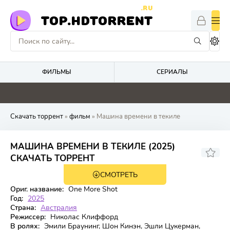
.RU
TOP.HDTORRENT
ФИЛЬМЫ
СЕРИАЛЫ
5.9
0
0
2
Скачать торрент
»
фильм
» Машина времени в текиле
МАШИНА ВРЕМЕНИ В ТЕКИЛЕ (2025)
5.74
7.1
СКАЧАТЬ ТОРРЕНТ
СМОТРЕТЬ
WEB-DL
Ориг. название:
One More Shot
Год:
2025
Страна:
Австралия
Режиссер:
Николас Клиффорд
В ролях:
Эмили Браунинг, Шон Кинэн, Эшли Цукерман,