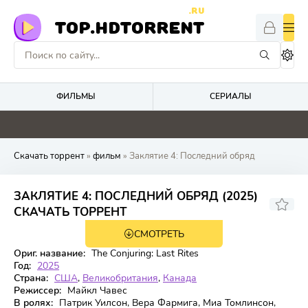
.RU
TOP.HDTORRENT
ФИЛЬМЫ
СЕРИАЛЫ
4.8
4.1
5.2
0
Скачать торрент
»
фильм
» Заклятие 4: Последний обряд
ЗАКЛЯТИЕ 4: ПОСЛЕДНИЙ ОБРЯД (2025)
6.561
6.3
СКАЧАТЬ ТОРРЕНТ
СМОТРЕТЬ
WEB-DL
Ориг. название:
The Conjuring: Last Rites
Год:
2025
Страна:
США
,
Великобритания
,
Канада
Режиссер:
Майкл Чавес
В ролях:
Патрик Уилсон, Вера Фармига, Миа Томлинсон,