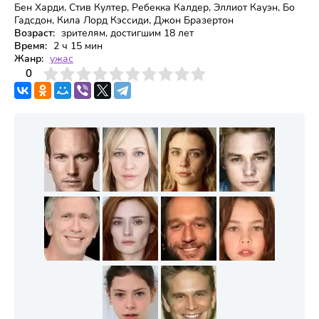
Бен Харди, Стив Култер, Ребекка Калдер, Эллиот Кауэн, Бо
Гадсдон, Кила Лорд Кэссиди, Джон Бразертон
Возраст:
зрителям, достигшим 18 лет
Время:
2 ч 15 мин
Жанр:
ужас
3
4
0
5
6
7
8
9
10