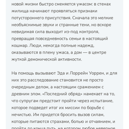
новой жизни быстро сменяется ужасом: в стенах
жилища начинают проявляться признаки
потустороннего присутствия. Сначала это мелкие
необъяснимые звуки и странные тени, но вскоре
невидимая сила выходит из-под контроля,
превращая повседневность семьи в настоящий
кошмар. Люди, некогда полные надежд,
оказываются в плену ужаса, а дом — в центре
жуткой демонической активности.
На помощь вызывают Эда и Лоррейн Уоррен, и для
них это расследование становится не просто
очередным делом, а настоящим сражением с
древним злом. «Последний обряд» намекает на то,
что супругам предстоит пройти через испытание,
которое подведет итог их миссии по борьбе с
нечистью. Им придется бросить вызов силам,
которые питаются страхами, болью и отчаянием, и
пройти до конца путь, на котором любое неверное