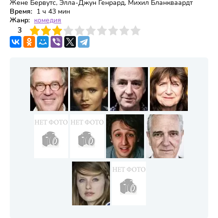
Жене Бервутс, Элла-Джун Генрард, Михил Бланкваардт
Время:
1 ч 43 мин
Жанр:
комедия
3
4
3
5
6
7
8
9
10