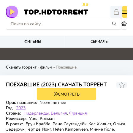
.RU
TOP.HDTORRENT
ФИЛЬМЫ
СЕРИАЛЫ
0
0
4.8
0
Скачать торрент
»
фильм
» Поехавшие
6.0
ПОЕХАВШИЕ (2023) СКАЧАТЬ ТОРРЕНТ
СМОТРЕТЬ
WEB-DL
Ориг. название:
Neem me mee
Год:
2023
Страна:
Нидерланды
,
Бельгия
,
Франция
Режиссер:
Уилл Копман
В ролях:
Ерун Краббе, Рене Саутендейк, Кес Хюльст, Ольга
Зёдерхук, Герт де Йонг, Helen Kamperveen, Минне Коле,