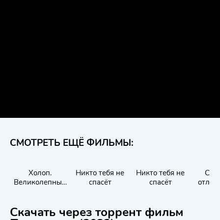
СМОТРЕТЬ ЕЩЁ ФИЛЬМЫ:
Холоп.
Никто тебя не
Никто тебя не
Син
Великолепный
спасёт
спасёт
отлож
век
сча
Скачать через торрент фильм