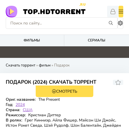
.RU
TOP.HDTORRENT
ФИЛЬМЫ
СЕРИАЛЫ
4.8
0
0
0
Скачать торрент
»
фильм
» Подарок
6,677
5,6
ПОДАРОК (2024) СКАЧАТЬ ТОРРЕНТ
СМОТРЕТЬ
BDRip
Ориг. название:
The Present
Год:
2024
Страна:
США
Режиссер:
Кристиан Диттер
В ролях:
Грег Кинниэр, Айла Фишер, Мэйсон Ши Джойс,
Истон Рокет Сведа, Шэй Рудолф, Шон Балентайн, Джейден