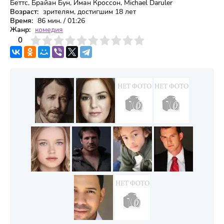
Беттс, Брайан Бун, Иман Кроссон, Michael Daruler
Возраст:
зрителям, достигшим 18 лет
Время:
86 мин. / 01:26
Жанр:
комедия
3
4
0
5
6
7
8
9
10