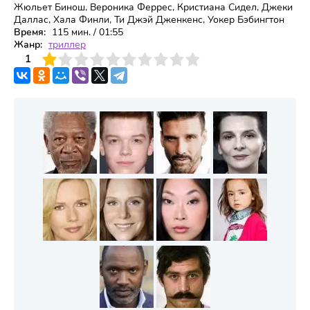
Жюльет Бинош, Вероника Феррес, Кристиана Сидел, Джеки
Даллас, Хала Финли, Ти Джэй Дженкенс, Уокер Бэбингтон
Время:
115 мин. / 01:55
Жанр:
триллер
3
4
1
5
6
7
8
9
10