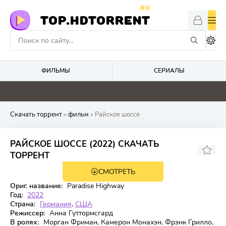
.RU
TOP.HDTORRENT
ФИЛЬМЫ
СЕРИАЛЫ
0
0
0
0
Скачать торрент
»
фильм
» Райское шоссе
РАЙСКОЕ ШОССЕ (2022) СКАЧАТЬ
5,827
5,7
ТОРРЕНТ
СМОТРЕТЬ
BDRip
Ориг. название:
Paradise Highway
Год:
2022
Страна:
Германия
,
США
Режиссер:
Анна Гуттормсгард
В ролях:
Морган Фриман, Камерон Монахэн, Фрэнк Грилло,